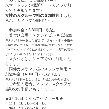
そのまま屋外にて撮影もOK！
スマートフォン撮影可！（カメラが無
くても参加できます）
女性のみグループ様の参加歓迎！
もち
ろん、カメラマン同伴も可。
・参加料金：
3,800円（税込）
・着付け会場：スタジオビル3F会議室
※スタジオが用意した着物（10点程）・帯・小物を
会場で選んで頂き、
プロ着付師が
着付けを行います
（
ヘアセット,メイクは対象外）。尚、ご希望の着物
がレンタル中の場合はご了承ください。
・スタジオは、シェアでのご利用にな
ります。
・
​同伴カメラマン様のスタジオ利用は
別途料金（4,000円）になります。
※スタジオ利用しない場合、料金はかかりません。
・ご希望の場合、スタジオスタッフが
撮影のお手伝いもできます。
★3月16日 タイムスケジュール★
1部 10：00~14：00
2部 11：00~15：00