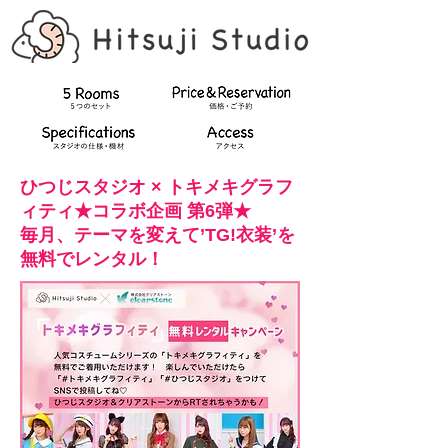
ひつじスタジオ × トキメキグラフ
ィティ★コラボ企画 第6弾★
​毎月、テーマを変えて’TG!衣装’を
無料でレンタル！