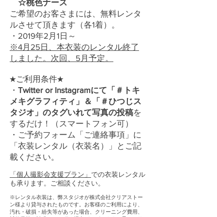
☆桃色ナース
ご希望のお客さまには、無料レンタ
ルさせて頂きます（各1着）。
・2019年2月1日～
※4月25日、本衣装のレンタル終了
しました。次回、5月予定。
★ご利用条件★
・
Twitter or Instagramにて「＃トキ
メキグラフィティ」＆「＃ひつじス
タジオ」のタグいれて写真の投稿
を
するだけ！（スマートフォン可）
​・ご予約フォーム「ご連絡事項」に
「衣装レンタル（衣装名）」とご記
載ください。
「個人撮影会支援プラン」
での衣装レンタル
も承ります。ご相談ください。
※レンタル衣装は、弊スタジオが株式会社クリアストー
ン様より貸与されたものです。お客様のご利用により、
汚れ・破損・紛失等があった場合、クリーニング費用、