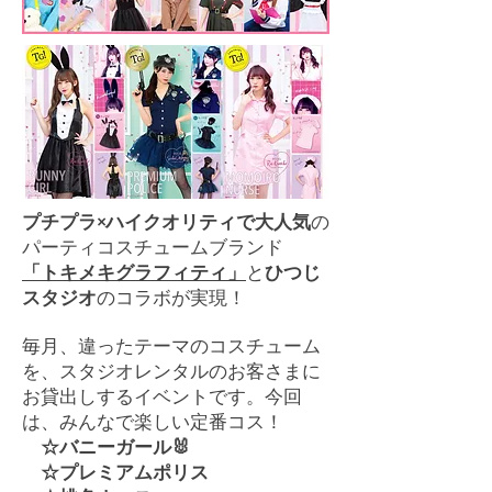
プチプラ×ハイクオリティで大人気
の
パーティコスチュームブランド
「トキメキグラフィティ」
と
ひつじ
スタジオ
のコラボが実現！
毎月、違ったテーマのコスチューム
を、スタジオレンタルのお客さまに
お貸出しするイベントです。今回
は、みんなで楽しい定番コス！
☆バニーガール🐰
☆プレミアムポリス